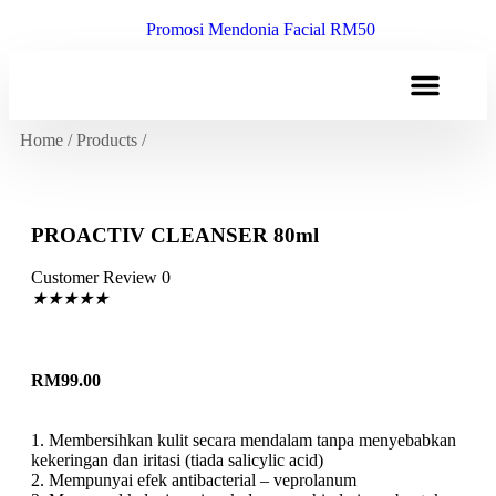
Promosi Mendonia Facial RM50
Tentang Kami
Hubungi Kami
Home
/
Products
/
PROACTIV CLEANSER 80ml
Customer Review 0
★
★
★
★
★
RM
99.00
1. Membersihkan kulit secara mendalam tanpa menyebabkan
kekeringan dan iritasi (tiada salicylic acid)
2. Mempunyai efek antibacterial – veprolanum