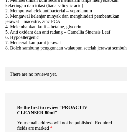
1. Membersihkan kulit secara mendalam tanpa menyebabkan
kekeringan dan iritasi (tiada salicylic acid)
2. Mempunyai efek antibacterial – veprolanum
3. Mengawal kelenjar minyak dan menghindari pembentukan
jerawat – niacestre, zinc PCA
4. Melembapkan kulit – betaine, glycerin
5. Anti oxidant dan anti radang – Camellia Sinensis Leaf
6. Hypoallergenic
7. Mencerahkan parut jerawat
8. Boleh sambung penggunaan walaupun setelah jerawat sembuh
There are no reviews yet.
Be the first to review “PROACTIV
CLEANSER 80ml”
Your email address will not be published.
Required
fields are marked
*