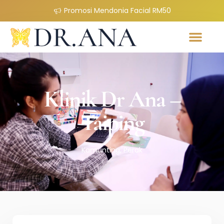
Promosi Mendonia Facial RM50
Klinik Dr Ana –
Taiping
Kamunting, Perak