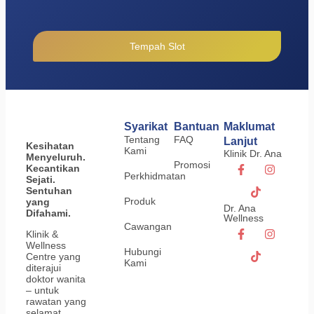
Tempah Slot
Syarikat
Bantuan
Maklumat
Tentang
FAQ
Lanjut
Kesihatan
Kami
Klinik Dr. Ana
Menyeluruh.
Promosi
Kecantikan
Perkhidmatan
Sejati.
Sentuhan
Produk
yang
Dr. Ana
Difahami.
Wellness
Cawangan
Klinik &
Wellness
Hubungi
Centre yang
Kami
diterajui
doktor wanita
– untuk
rawatan yang
selamat,